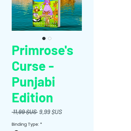
Primrose's
Curse -
Punjabi
Edition
Prix
Prix
 11,99 $US 
9,99 $US
original
promotionnel
Binding Type:
*