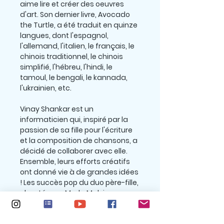
aime lire et créer des oeuvres
d'art. Son dernier livre, Avocado
the Turtle, a été traduit en quinze
langues, dont l'espagnol,
l'allemand, l'italien, le français, le
chinois traditionnel, le chinois
simplifié, l'hébreu, l'hindi, le
tamoul, le bengali, le kannada,
l'ukrainien, etc.
Vinay Shankar est un
informaticien qui, inspiré par la
passion de sa fille pour l'écriture
et la composition de chansons, a
décidé de collaborer avec elle.
Ensemble, leurs efforts créatifs
ont donné vie à de grandes idées
! Les succès pop du duo père-fille,
chantés par Marla Malvins,
Primrose Fernetise, Francesca
Shankar, Vin Cooper et SpotZ the