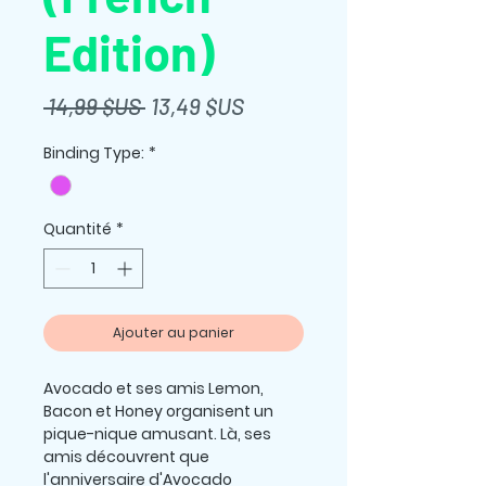
Edition)
Prix
Prix
 14,99 $US 
13,49 $US
original
promotionnel
Binding Type:
*
Quantité
*
Ajouter au panier
Avocado et ses amis Lemon,
Bacon et Honey organisent un
pique-nique amusant. Là, ses
amis découvrent que
l'anniversaire d'Avocado