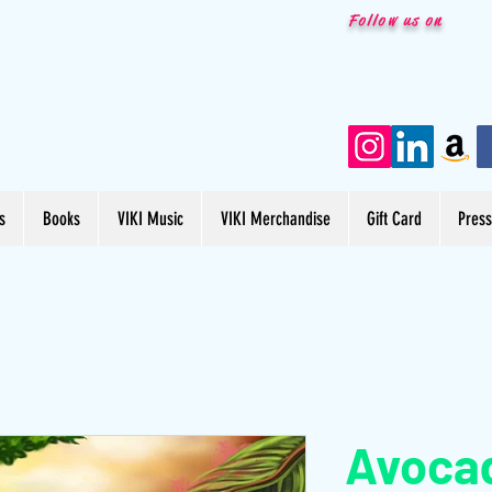
Follow us on
s
Books
VIKI Music
VIKI Merchandise
Gift Card
Pres
Avocad