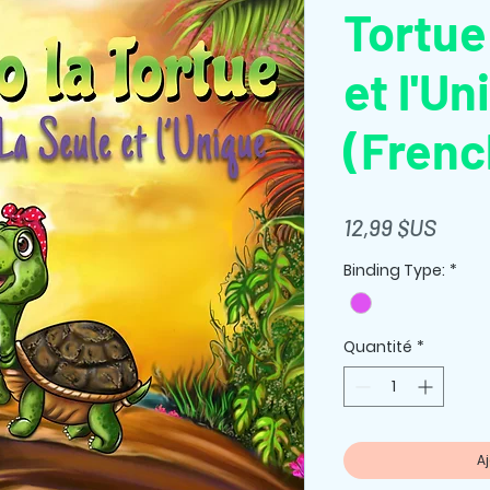
Tortue
et l'Un
(Frenc
Prix
12,99 $US
Binding Type:
*
Quantité
*
A