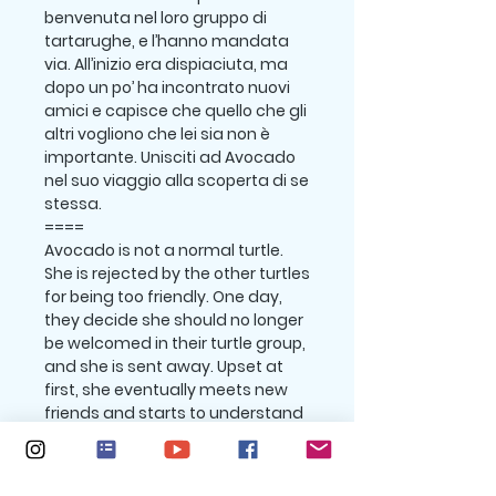
benvenuta nel loro gruppo di
tartarughe, e l’hanno mandata
via. All’inizio era dispiaciuta, ma
dopo un po’ ha incontrato nuovi
amici e capisce che quello che gli
altri vogliono che lei sia non è
importante. Unisciti ad Avocado
nel suo viaggio alla scoperta di se
stessa.
====
Avocado is not a normal turtle.
She is rejected by the other turtles
for being too friendly. One day,
they decide she should no longer
be welcomed in their turtle group,
and she is sent away. Upset at
first, she eventually meets new
friends and starts to understand
it doesn't matter what people
want her to be. Join Avocado on
her journey to find her true self.